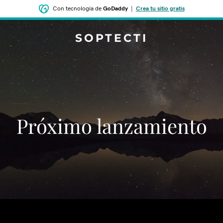
Con tecnología de
GoDaddy
|
Crea tu sitio gratis
SOPTECTI
‌‌Próximo lanzamiento